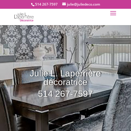
514 267-7597
julie@juliedeco.com
Julie L. Laperrière
décoratrice
514 267-7597